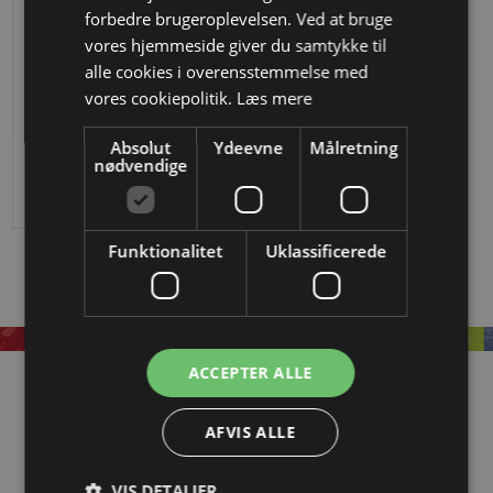
forbedre brugeroplevelsen. Ved at bruge
vores hjemmeside giver du samtykke til
alle cookies i overensstemmelse med
vores cookiepolitik.
Læs mere
Ø 100 mm 12 x 6 mm i smedejern
Absolut
Ydeevne
Målretning
Fra
DKK 13,58
nødvendige
Funktionalitet
Uklassificerede
ACCEPTER ALLE
Information
AFVIS ALLE
OM EASYSTEEL
KATALOGER
VIS DETALJER