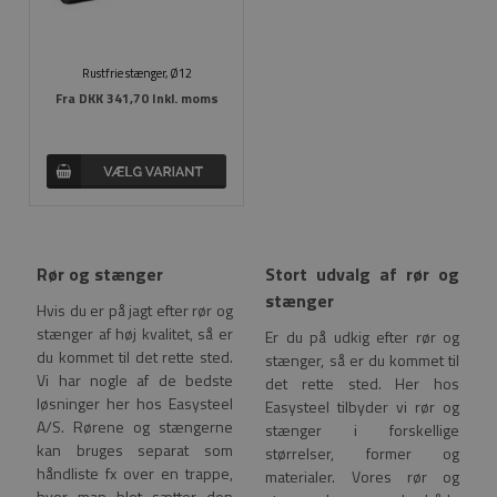
Rustfrie stænger, Ø12
Fra
DKK 341,70 Inkl. moms
Rør og stænger
Stort udvalg af rør og
stænger
Hvis du er på jagt efter rør og
stænger af høj kvalitet, så er
Er du på udkig efter rør og
du kommet til det rette sted.
stænger, så er du kommet til
Vi har nogle af de bedste
det rette sted. Her hos
løsninger her hos Easysteel
Easysteel tilbyder vi rør og
A/S. Rørene og stængerne
stænger i forskellige
kan bruges separat som
størrelser, former og
håndliste fx over en trappe,
materialer. Vores rør og
hvor man blot sætter den