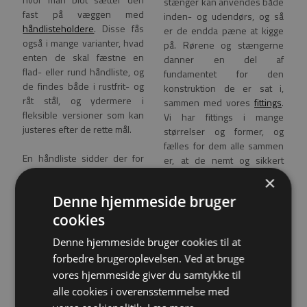
stænger kan anvendes både
fast på væggen med
inden- og udendørs, og så
håndlisteholdere
. Disse fås
er de endda pæne at kigge
også i mange varianter, hvad
på. Rørene og stængerne
enten de skal fæstne en
danner en del af
flad- eller rund håndliste, og
fundamentet for den
de findes både i rustfrit- og
konstruktion de er sat i,
råt stål, og ydermere i
sammen med vores
fittings
.
fleksible versioner som kan
Vi har fittings i mange
justeres efter de rette mål.
størrelser og former, og
fælles for dem alle sammen
En håndliste sidder der for
er, at de nemt og sikkert
sikkerhedens skyld, så de
fastgøre rør, stænger,
×
rør og stænger som bliver
håndlister og gelændere.
Denne hjemmeside bruger
brugt til formålet, er nødt til at
være stærke, så de kan
cookies
Hos os kan du altid være
holde til en evt. belastning
sikker på at få
Denne hjemmeside bruger cookies til at
hvor der gribes fat, hvis man
kvalitetsprodukter der lever
forbedre brugeroplevelsen. Ved at bruge
er ved at snuble på trappen.
op til dine forventninger, og
Her hos Easysteel leverer vi
vores hjemmeside giver du samtykke til
en god service med
kun de bedste materialer,
ovenikøbet. Kontakt os og
alle cookies i overensstemmelse med
som vi altid kan stå inde for.
hør nærmere om dine