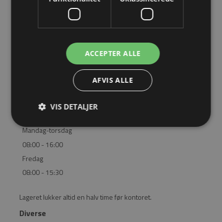
BLIV FORHANDLER
LOGIN
ACCEPTER ALLE
KONTAKT
BRUG FOR HJÆLP? RING 4362 2563
AFVIS ALLE
VIS DETALJER
Åbningstider
Mandag-torsdag
08:00 - 16:00
Fredag
08:00 - 15:30
Lageret lukker altid en halv time før kontoret.
Diverse