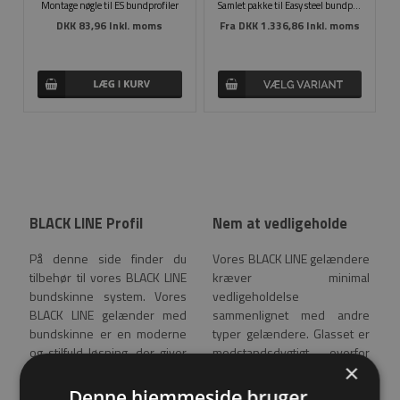
Montage nøgle til ES bundprofiler
Samlet pakke til Easy steel bundprofil
DKK 83,96 Inkl. moms
Fra
DKK 1.336,86 Inkl. moms
BLACK LINE Profil
Nem at vedligeholde
På denne side finder du
Vores BLACK LINE gelændere
tilbehør til vores BLACK LINE
kræver minimal
bundskinne system. Vores
vedligeholdelse
BLACK LINE gelænder med
sammenlignet med andre
bundskinne er en moderne
typer gelændere. Glasset er
og stilfuld løsning, der giver
modstandsdygtigt overfor
×
dit gelænder et tidløst
korrosion, og bør blot tørres
design. Bundskinnen kan
af med glas rens når det
Denne hjemmeside bruger