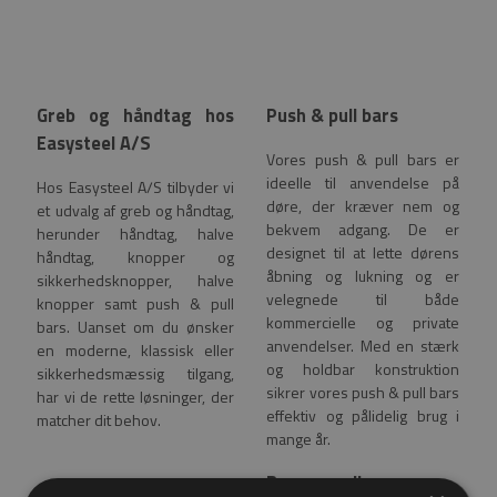
Greb og håndtag hos
Push & pull bars
Easysteel A/S
Vores push & pull bars er
ideelle til anvendelse på
Hos Easysteel A/S tilbyder vi
døre, der kræver nem og
et udvalg af greb og håndtag,
bekvem adgang. De er
herunder håndtag, halve
designet til at lette dørens
håndtag, knopper og
åbning og lukning og er
sikkerhedsknopper, halve
velegnede til både
knopper samt push & pull
kommercielle og private
bars. Uanset om du ønsker
anvendelser. Med en stærk
en moderne, klassisk eller
og holdbar konstruktion
sikkerhedsmæssig tilgang,
sikrer vores push & pull bars
har vi de rette løsninger, der
effektiv og pålidelig brug i
matcher dit behov.
mange år.
Brugervenlig
Funktionelle og