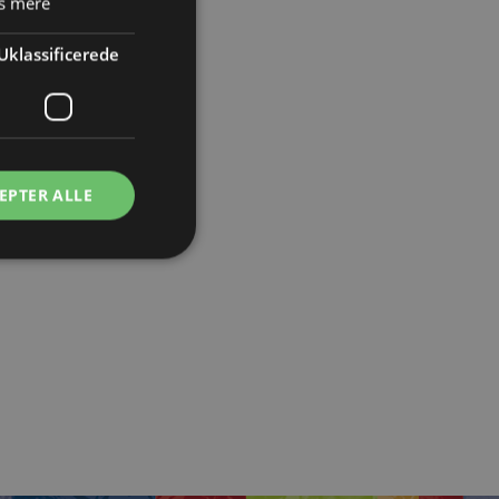
s mere
Uklassificerede
EPTER ALLE