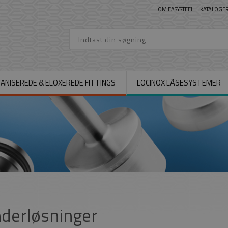
OM EASYSTEEL
KATALOGE
ANISEREDE & ELOXEREDE FITTINGS
LOCINOX LÅSESYSTEMER
derløsninger