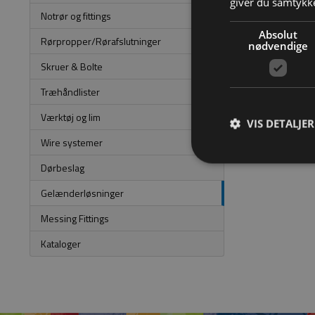
giver du samtykke
Notrør og fittings
Absolut
Rørpropper/Rørafslutninger
nødvendige
Skruer & Bolte
Træhåndlister
Værktøj og lim
VIS DETALJER
Wire systemer
Dørbeslag
Gelænderløsninger
Messing Fittings
Kataloger