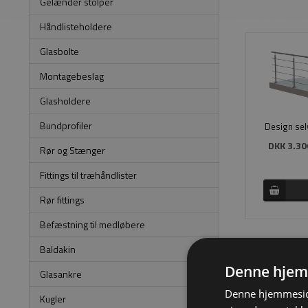
Gelænder stolper
Håndlisteholdere
Glasbolte
Montagebeslag
Glasholdere
Bundprofiler
Design selv
DKK 3.30
Rør og Stænger
Fittings til træhåndlister
Rør fittings
Befæstning til medløbere
Baldakin
Denne hjem
Glasankre
Denne hjemmeside
Kugler