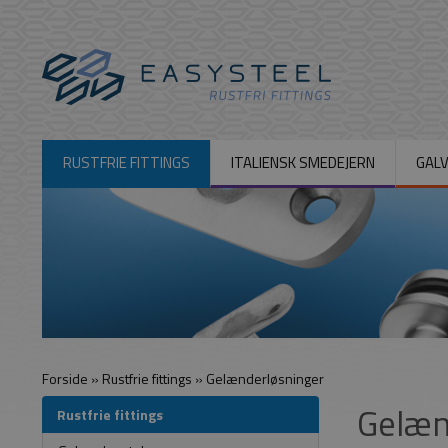
RUSTFRIE FITTINGS
ITALIENSK SMEDEJERN
GALV
Forside
»
Rustfrie fittings
»
Gelænderløsninger
Gelæn
Rustfrie fittings