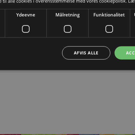
 til alle cookies i overensstemmelse med vores cookiepolitik.
Læ
Ydeevne
Målretning
Funktionalitet
AFVIS ALLE
ACC