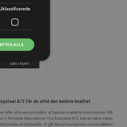
Uklassificerede
14 x 8 mm 80 x 130 mm i smedejern
EPTER ALLE
K 42,03 Inkl. moms
systeel A/S får du altid den bedste kvalitet
er efter at levere produkter af højeste kvalitet til vores kunder. Når
er C-formede dekorationer hos Easysteel A/S, kan du være sikker
å det bedste af det bedste. Vi går ikke på kompromis med kvaliteten