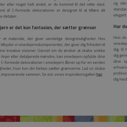
og sikr
ler eller noget helt andet, er du kommet til det rette sted.
standa
nt af C-formede dekorationer er designet til at tilføre dit
elegant
de detaljer.
Har du
ern er det kun fantasien, der sætter grænser
Hvis du
 et materiale, der giver uendelige designmuligheder. Hos
smedejer
 tilbyder vi smedejernskomponenter, der giver dig friheden til
dig. Vi
dine kreative visioner. Uanset om du ønsker at skabe unikke
dig gen
 linjer eller detaljerede mønstre, kan smedejern opfylde dine
dine s
 C-formede dekorationer i smedejern åbner op for en verden
erhverv
gheder, hvor kun din fantasi sætter grænserne. Lad os skabe
profess
g imponerende sammen. Se evt. vores inspirationsgalleri
her
.
dig med