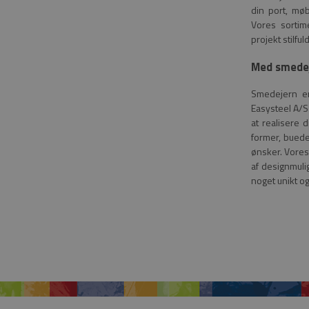
din port, møb
Vores sortime
projekt stilful
Med smedej
Smedejern er
Easysteel A/S
at realisere 
former, buede
ønsker. Vores
af designmuli
noget unikt o