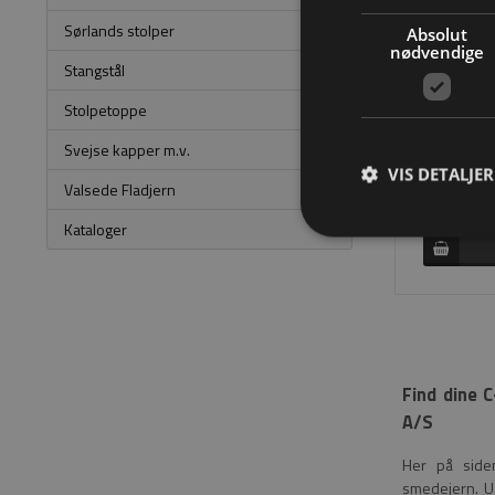
Sørlands stolper
Absolut
nødvendige
Stangstål
Stolpetoppe
C-krøl
Svejse kapper m.v.
VIS DETALJER
DKK 89,
Valsede Fladjern
Kataloger
Find dine 
A/S
Her på side
smedejern. Ua