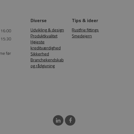
Diverse
Tips & ideer
Udvikling & design
Rustfrie fittings
 16:00
Produktkvalitet
Smedejern
 15:30
Højeste
kreditværdighed
ime før
Sikkerhed
Branchekendskab
og rådgivning