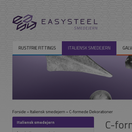
RUSTFRIE FITTINGS
ITALIENSK SMEDEJERN
GALV
Forside
»
Italiensk smedejern
»
C-formede Dekorationer
C-for
Italiensk smedejern