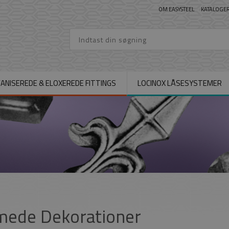
OM EASYSTEEL
KATALOGE
ANISEREDE & ELOXEREDE FITTINGS
LOCINOX LÅSESYSTEMER
mede Dekorationer