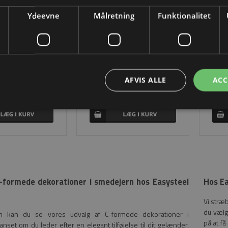
Ydeevne
Målretning
Funktionalitet
le i smedejern
14 x 8 mm 80 x 160 mm i smedejern
AFVIS ALLE
ACC
74 Inkl. moms
DKK 49,54 Inkl. moms
DK
C-formede dekorationer i smedejern hos Easysteel
Hos Ea
Vi stræb
du vælg
n kan du se vores udvalg af C-formede dekorationer i
på at f
nset om du leder efter en elegant tilføjelse til dit gelænder,