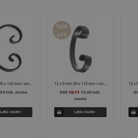
Spar
45%
12 x 6 mm 95 x 140 mm i smedejern
12 x 6 mm 60 x 110 mm i smedejern
50 Inkl. moms
DKK
18,11
10,00 Inkl.
DK
moms