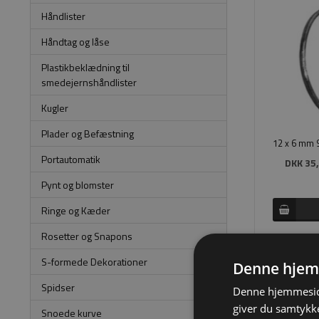
Håndlister
Håndtag og låse
Plastikbeklædning til
smedejernshåndlister
Kugler
Plader og Befæstning
Portautomatik
DKK 35,
Pynt og blomster
Ringe og Kæder
Rosetter og Snapons
S-formede Dekorationer
Denne hjem
Spidser
Denne hjemmeside
giver du samtykke
Snoede kurve