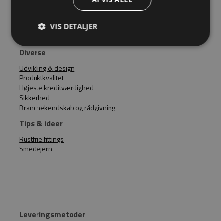
08:00 - 15:30
VIS DETALJER
Lageret lukker altid en halv time før kontoret.
Diverse
Udvikling & design
Produktkvalitet
Højeste kreditværdighed
Sikkerhed
Branchekendskab og rådgivning
Tips & ideer
Rustfrie fittings
Smedejern
Leveringsmetoder