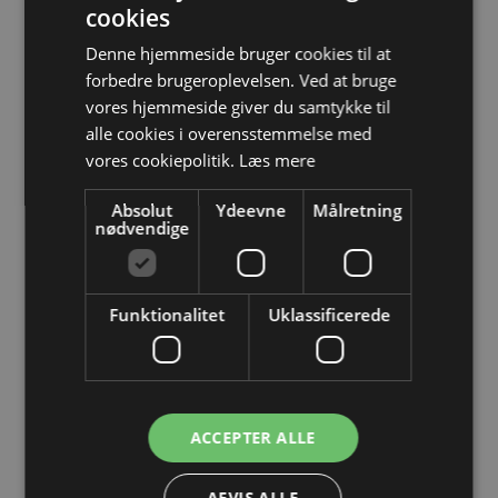
cookies
Information
Denne hjemmeside bruger cookies til at
OM EASYSTEEL
forbedre brugeroplevelsen. Ved at bruge
vores hjemmeside giver du samtykke til
KATALOGER
alle cookies i overensstemmelse med
BLIV FORHANDLER
vores cookiepolitik.
Læs mere
Absolut
Ydeevne
Målretning
LOGIN
nødvendige
KONTAKT
BRUG FOR HJÆLP? RING 4362 2563
Funktionalitet
Uklassificerede
Åbningstider
Mandag-torsdag
ACCEPTER ALLE
08:00 - 16:00
Fredag
AFVIS ALLE