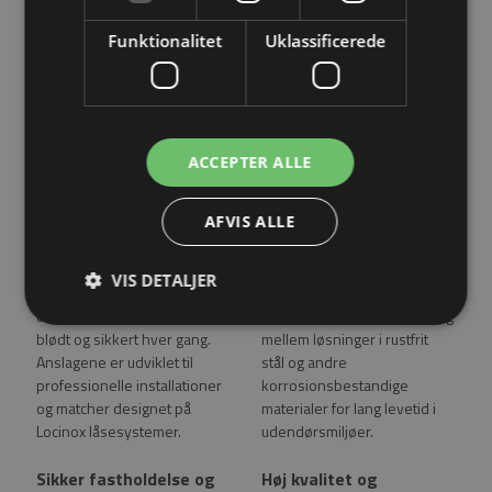
Funktionalitet
Uklassificerede
Anslag til Locinox
Nem montering og høj
ACCEPTER ALLE
låsekasser
kompatibilitet
AFVIS ALLE
Locinox anslag
Anslagene er konstrueret til
(modparter/slutblik) sikrer
hurtig montage på port- og
korrekt indgreb mellem
dørprofiler og er kompatible
VIS DETALJER
låsekasse og port- eller
med Locinox
dørprofil, så låsen lukker
indbygningslåsekasser. Vælg
blødt og sikkert hver gang.
mellem løsninger i rustfrit
Anslagene er udviklet til
stål og andre
professionelle installationer
korrosionsbestandige
og matcher designet på
materialer for lang levetid i
Locinox låsesystemer.
udendørsmiljøer.
Sikker fastholdelse og
Høj kvalitet og