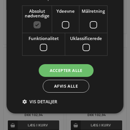
150 x 160 x 4 mm i smedejern
Absolut
Ydeevne
Målretning
DKK 274,44
nødvendige
150 x 160 x 4 mm i smedejern
DKK 274,44
Funktionalitet
Uklassificerede
ACCEPTER ALLE
AFVIS ALLE
VIS DETALJER
90 x 65 x 4 mm i smedejern
90 x 65 x 4 mm i smedejern
DKK 102,94
DKK 102,94