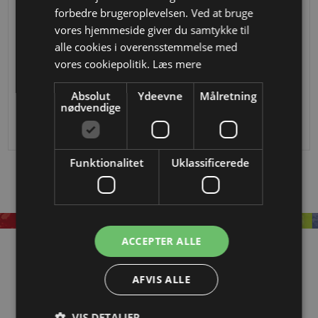
forbedre brugeroplevelsen. Ved at bruge
vores hjemmeside giver du samtykke til
alle cookies i overensstemmelse med
vores cookiepolitik.
Læs mere
Håndliste i smedejern
Håndliste afslutning 50x14mm i smedejern
Absolut
Ydeevne
Målretning
Fra
DKK
747,73
486,25
DKK
240,44
123,75
nødvendige
Funktionalitet
Uklassificerede
ACCEPTER ALLE
Information
AFVIS ALLE
OM EASYSTEEL
KATALOGER
VIS DETALJER