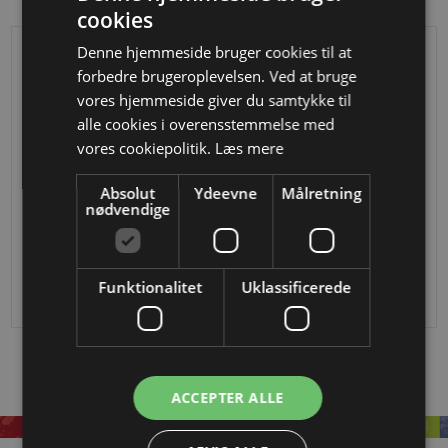
cookies
Denne hjemmeside bruger cookies til at
forbedre brugeroplevelsen. Ved at bruge
vores hjemmeside giver du samtykke til
alle cookies i overensstemmelse med
vores cookiepolitik.
Læs mere
Absolut
Ydeevne
Målretning
nødvendige
12 x 12 mm i smedejern
12 x 12 mm i smedejern
Fra
DKK
206,80
161,25
Fra
DKK 232,68
Funktionalitet
Uklassificerede
ACCEPTER ALLE