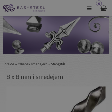
0
Forside
»
Italiensk smedejern
»
Stangstål
8 x 8 mm i smedejern