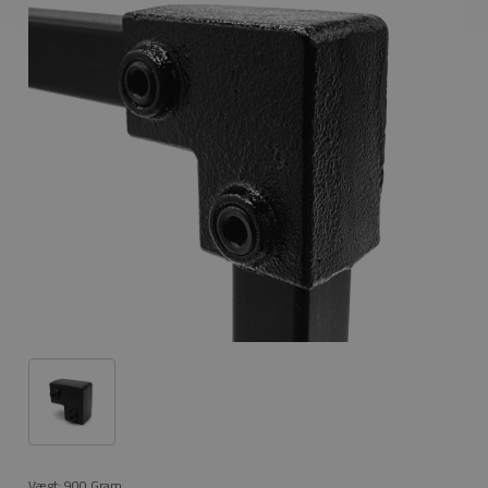
Vægt:
900
Gram