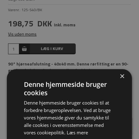
Varenr.:
125-S40/BK
198,75
DKK
Inkl. moms
Vis uden moms
90° hjørneafslutning - 40x40 mm. Denne rørfitting er en 90-
graders bøjning, der bruges til at forbinde to rør. Den
×
anvendes typisk på lige gelændere for at forbinde den
Denne hjemmeside bruger
lodrette stang med den øverste skinne. Anvendes ofte
sammen med rørfitting 101, når der bygges et 2-skinne
cookies
gelænder. Den kan også bruges til at skabe en 90-graders
Denne hjemmeside bruger cookies til at
bøjning i rørsystemet.
forbedre brugeroplevelsen. Ved at bruge
vores hjemmeside giver du samtykke til
Har du spørgsmål?
alle cookies i overensstemmelse med
vores cookiepolitik.
Læs mere