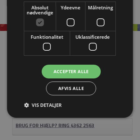
Absolut
Ydeevne
Målretning
nødvendige
Funktionalitet
Uklassificerede
Information
OM EASYSTEEL
KATALOGER
ACCEPTER ALLE
BLIV FORHANDLER
AFVIS ALLE
LOGIN
VIS DETALJER
KONTAKT
BRUG FOR HJÆLP? RING 4362 2563