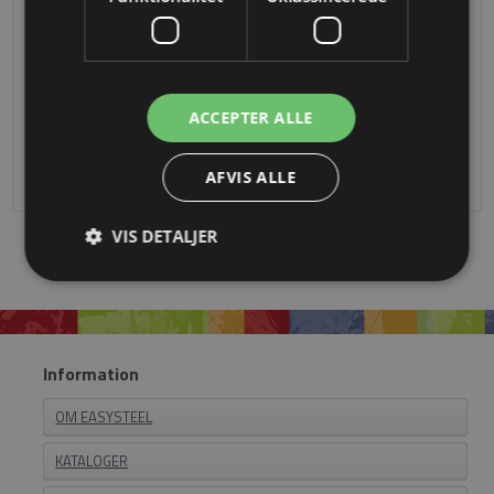
Kort T forbinder, Ø27
Lang T forbinder, Ø27
ACCEPTER ALLE
Fra
DKK 44,41
Fra
DKK 74,56
AFVIS ALLE
VIS DETALJER
Information
OM EASYSTEEL
KATALOGER