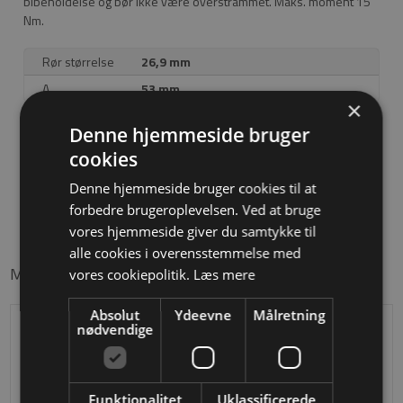
bibeholdelse og bør ikke være overstrammet. Maks. moment 15
Nm.
Rør størrelse
26,9 mm
A
53 mm
×
Denne hjemmeside bruger
Download tegning
cookies
Denne hjemmeside bruger cookies til at
forbedre brugeroplevelsen. Ved at bruge
vores hjemmeside giver du samtykke til
alle cookies i overensstemmelse med
Måske er du også interesseret i følgende produkter
vores cookiepolitik.
Læs mere
Absolut
Ydeevne
Målretning
nødvendige
Funktionalitet
Uklassificerede