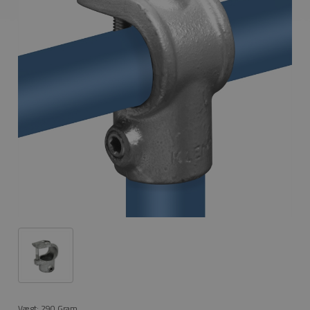
Vægt:
290
Gram