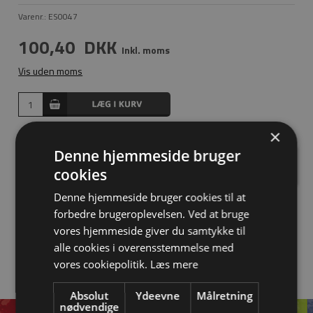
Varenr.:
ES0047
100,40
DKK
Inkl. moms
Vis uden moms
×
Denne hjemmeside bruger
Har du spørgsmål?
cookies
Denne hjemmeside bruger cookies til at
forbedre brugeroplevelsen. Ved at bruge
Download tegning
vores hjemmeside giver du samtykke til
alle cookies i overensstemmelse med
vores cookiepolitik.
Læs mere
Absolut
Ydeevne
Målretning
nødvendige