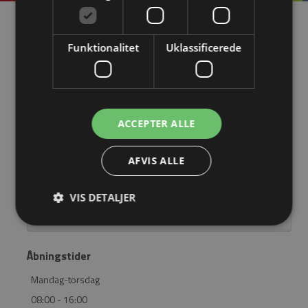
Information
Funktionalitet
Uklassificerede
OM EASYSTEEL
KATALOGER
BLIV FORHANDLER
ACCEPTER ALLE
LOGIN
AFVIS ALLE
KONTAKT
VIS DETALJER
BRUG FOR HJÆLP? RING 4362 2563
Åbningstider
Mandag-torsdag
08:00 - 16:00