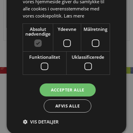
vores hjemmeside giver du samtykke til
alle cookies i overensstemmelse med
Låsekasse til svejsning til 30 x 30 rør
Låsekasse til svejsning til 40 x 40 rø
vores cookiepolitik.
Læs mere
DKK
332,50
236,25
DKK 291,20
Absolut
Ydeevne
Målretning
nødvendige
Funktionalitet
Uklassificerede
Information
ACCEPTER ALLE
OM EASYSTEEL
AFVIS ALLE
KATALOGER
BLIV FORHANDLER
VIS DETALJER