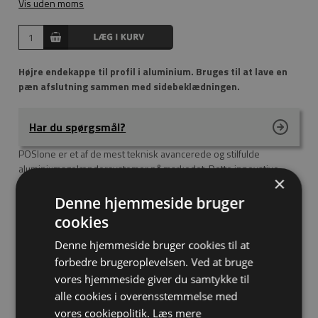
Vis uden moms
Højre endekappe til profil i aluminium. Bruges til at lave en
pæn afslutning sammen med sidebeklædningen.
Har du spørgsmål?
POSIone er et af de mest teknisk avancerede og stilfulde
aluminiumsgelændersystemer på markedet. Dette innovative
×
system kan nemt installeres og justeres fra èn side, hvilket gør
det ideelt til både bolig- og erhvervsmæssige installationer.
Denne hjemmeside bruger
POSIone-bundskinnen er designet til at passe perfekt til ujævne
cookies
overflader og kan anvendes til fx havepatioer, trapperækværk,
balkoner og vindskærme.
Denne hjemmeside bruger cookies til at
forbedre brugeroplevelsen. Ved at bruge
20 mm justeringsmulighed i hver retning på 1100 mm høje glas.
vores hjemmeside giver du samtykke til
Op til 1,50 kN belastning i henhold til BSI-standarder.
alle cookies i overensstemmelse med
Hele systemet er brandklassificeret til EN 13501-1: A2, S1, D0
vores cookiepolitik.
Læs mere
med 23 mm PyroGuard Protect T-23