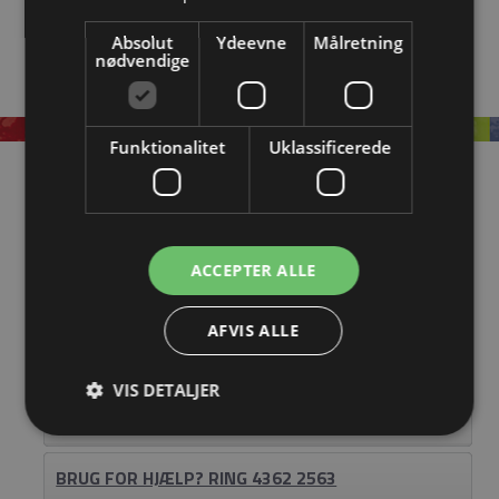
Absolut
Ydeevne
Målretning
nødvendige
Funktionalitet
Uklassificerede
Information
OM EASYSTEEL
KATALOGER
ACCEPTER ALLE
BLIV FORHANDLER
AFVIS ALLE
LOGIN
VIS DETALJER
KONTAKT
BRUG FOR HJÆLP? RING 4362 2563