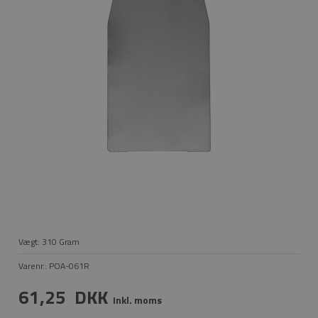
Vægt:
310
Gram
Varenr.:
POA-061R
61,25
DKK
Inkl. moms