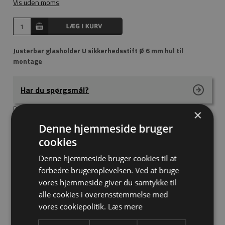
Vis uden moms
Justerbar glasholder U sikkerhedsstift Ø 6 mm hul til
montage
Har du spørgsmål?
D-formet glasholder, 52x40 mm til plan montage
×
Denne hjemmeside bruger
Dimension
52 x 40mm
cookies
Materiale
Zink
Denne hjemmeside bruger cookies til at
Overflade
Rustfri look
forbedre brugeroplevelsen. Ved at bruge
Glastykkelse
6 - 8mm
vores hjemmeside giver du samtykke til
Til montage på
Planflade
alle cookies i overensstemmelse med
vores cookiepolitik.
Læs mere