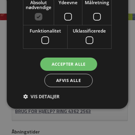
Absolut
Ydeevne
Målretning
nødvendige
Information
Funktionalitet
Uklassificerede
OM EASYSTEEL
KATALOGER
ACCEPTER ALLE
BLIV FORHANDLER
AFVIS ALLE
LOGIN
VIS DETALJER
KONTAKT
BRUG FOR HJÆLP? RING 4362 2563
Åbningstider