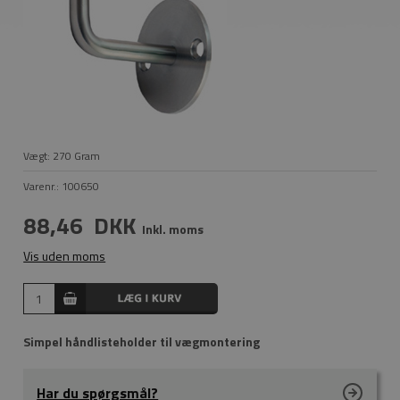
Vægt:
270
Gram
Varenr.:
100650
88,46
DKK
Inkl. moms
Vis uden moms
Simpel håndlisteholder til vægmontering
Har du spørgsmål?