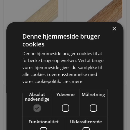
×
Denne hjemmeside bruger
cookies
Denne hjemmeside bruger cookies til at
Ask Ø45 mm
Eg Ø 45 Træhåndliste
forbedre brugeroplevelsen. Ved at bruge
Fra
DKK 254,31
Fra
DKK 314,83
vores hjemmeside giver du samtykke til
alle cookies i overensstemmelse med
vores cookiepolitik.
Læs mere
Absolut
Ydeevne
Målretning
nødvendige
Funktionalitet
Uklassificerede