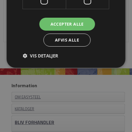
Ipe Ø 45 Træhåndliste
Ø 45 Mahogni Træhåndliste
Fra
DKK 454,89
Fra
DKK 177,85
ACCEPTER ALLE
AFVIS ALLE
VIS DETALJER
Information
OM EASYSTEEL
KATALOGER
BLIV FORHANDLER