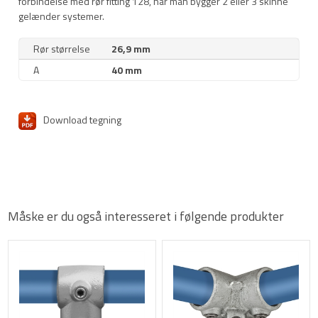
forbindelse med rør fitting 128, når man bygger 2 eller 3 skinne
gelænder systemer.
Rør størrelse
26,9 mm
A
40 mm
Download tegning
Måske er du også interesseret i følgende produkter