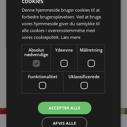
cookies
Denne hyldeknægt findes i følgende varianter:
Denne hjemmeside bruger cookies til at
forbedre brugeroplevelsen. Ved at bruge
Model
Overflade
Længde
Montering
vores hjemmeside giver du samtykke til
alle cookies i overensstemmelse med
Hyldeknægt til væg
Messing
300 mm
På væg
vores cookiepolitik.
Læs mere
Hyldeknægt til væg
Messing
200 mm
På væg
Absolut
Ydeevne
Målretning
Hyldeknægt til væg
Antracit
200 mm
På væg
nødvendige
Tegning med mål
Funktionalitet
Uklassificerede
ACCEPTER ALLE
AFVIS ALLE
Information