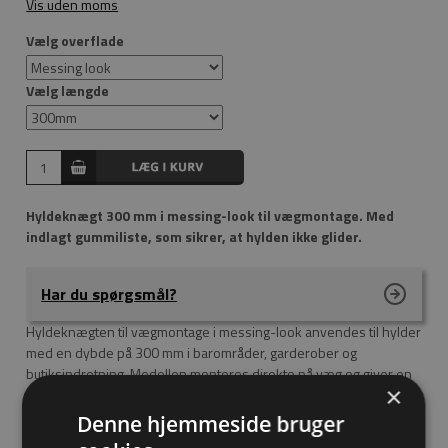
Vis uden moms
Vælg overflade
Vælg længde
Hyldeknægt 300 mm i messing-look til vægmontage. Med
indlagt gummiliste, som sikrer, at hylden ikke glider.
Har du spørgsmål?
Hyldeknægten til vægmontage i messing-look anvendes til hylder
med en dybde på 300 mm i barområder, garderober og
butiksindretning. Modellen monteres direkte på væg og giver en
×
stabil støtte af hyldepladen. Hyldeknægten kan anvendes til både
træ-, glas- og kompositelementer og matcher øvrige rør og
Denne hjemmeside bruger
fittings i samme messing-look for et ensartet udtryk.