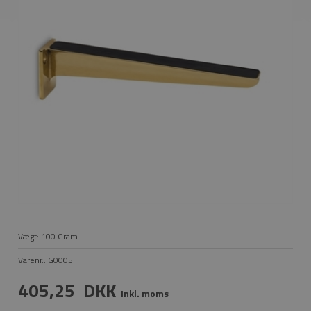
Vægt:
100
Gram
Varenr.:
G0005
405,25
DKK
Inkl. moms