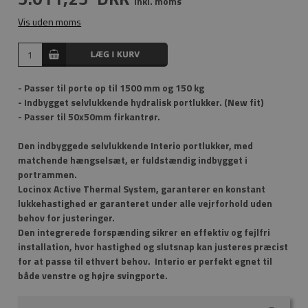
Inkl. moms
Vis uden moms
- Passer til porte op til 1500 mm og 150 kg
- Indbygget selvlukkende hydralisk portlukker. (New fit)
- Passer til 50x50mm firkantrør.
Den indbyggede selvlukkende Interio portlukker, med
matchende hængselsæt, er fuldstændig indbygget i
portrammen.
Locinox Active Thermal System, garanterer en konstant
lukkehastighed er garanteret under alle vejrforhold uden
behov for justeringer.
Den integrerede forspænding sikrer en effektiv og fejlfri
installation, hvor hastighed og slutsnap kan justeres præcist
for at passe til ethvert behov. Interio er perfekt egnet til
både venstre og højre svingporte.