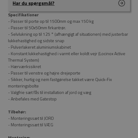
Har du spørgsmål?
Specifikationer
- Passer til porte op til 1500mm og max 150 kg
- Passer til 50x50mm firkantrør.
- Selvlukning op til 125 ° (afhængigt af situationen) med justerbar
lukkehastighed og sidste snap
- Pulverlakeret aluminiumskabinet
- Konstant lukkehastighed i varmt eller koldt vejr (Locinox Active
Thermal System)
- Hærværkssikret
- Passer til venstre og højre drejeporte
- Sikker, hurtig og nem fastgørelse takket være Quick-Fix
monteringsbolte
- Valgfrie sæt fås til installation af jord og væg
- Anbefales med Gatestop
Tilbehør:
- Monteringssæt til JORD
- Monteringssæt til VÆG
Montering: