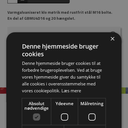
Varmgalvaniseret klo møtrik med rustfrit stål M16 bolte.
En del af GBMU4D16 og 20 hængslet.
Har du spørgsmål?
×
Klo møtrik - varmgalvaniseret
Denne hjemmeside bruger
2 bolte M16 x 32 mm i rustfrit stål
cookies
Komponent i hængslerne GBMU4D16 og GBMU20
Denne hjemmeside bruger cookies til at
forbedre brugeroplevelsen. Ved at bruge
vores hjemmeside giver du samtykke til
alle cookies i overensstemmelse med
vores cookiepolitik.
Læs mere
Information
Absolut
Ydeevne
Målretning
nødvendige
OM EASYSTEEL
KATALOGER