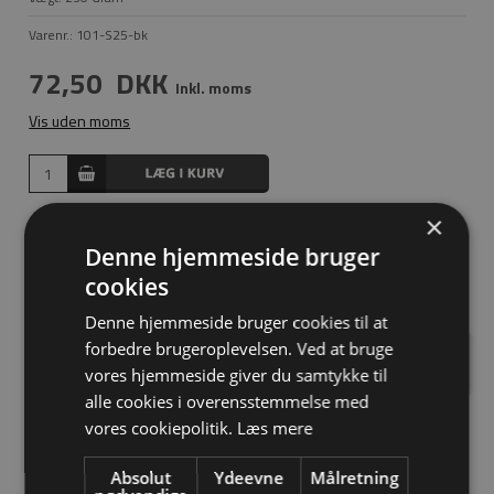
Varenr.:
101-S25-bk
72,50
DKK
Inkl. moms
Vis uden moms
×
Kort T forbinder - 25x25 mm i sort. Den danner en vinkelret
forbindelse mellem to rør. Kan ikke bruges til horisontale
Denne hjemmeside bruger
rørforbindelser i selve fittingen. Brug i stedet lang T
cookies
forbinder.
Denne hjemmeside bruger cookies til at
forbedre brugeroplevelsen. Ved at bruge
Har du spørgsmål?
vores hjemmeside giver du samtykke til
alle cookies i overensstemmelse med
vores cookiepolitik.
Læs mere
Absolut
Ydeevne
Målretning