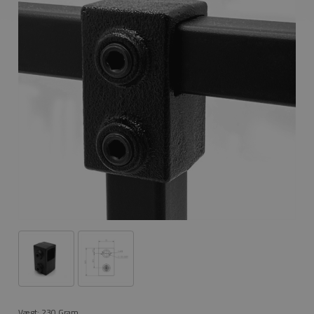
Vægt:
230
Gram