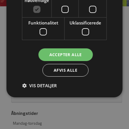
nødvendige
Information
Funktionalitet
Uklassificerede
OM EASYSTEEL
KATALOGER
BLIV FORHANDLER
ACCEPTER ALLE
LOGIN
AFVIS ALLE
KONTAKT
VIS DETALJER
BRUG FOR HJÆLP? RING 4362 2563
Åbningstider
Mandag-torsdag