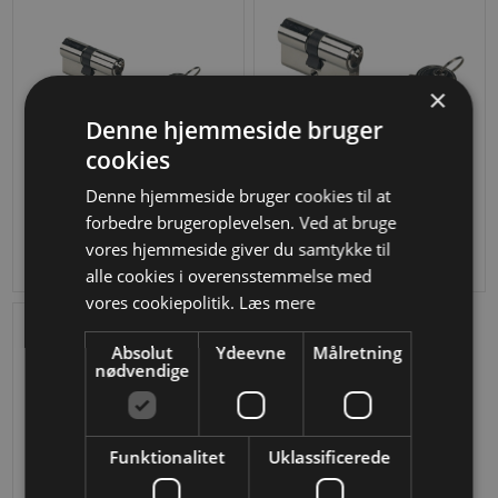
×
Denne hjemmeside bruger
cookies
Locinox 54 mm cylinder GSX
Locinox 60 mm cylinder
Denne hjemmeside bruger cookies til at
DKK 151,25
DKK 156,25
forbedre brugeroplevelsen. Ved at bruge
vores hjemmeside giver du samtykke til
alle cookies i overensstemmelse med
vores cookiepolitik.
Læs mere
Absolut
Ydeevne
Målretning
nødvendige
Funktionalitet
Uklassificerede