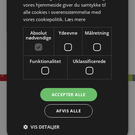
vores hjemmeside giver du samtykke til
alle cookies i overensstemmelse med
vores cookiepolitik.
Læs mere
Locinox overflademonteret låsekasse til 30 mm (Zilver)
Locinox overflademonteret låsekasse til 30 mm (Sort)
DKK 968,50
DKK 968,50
Absolut
Ydeevne
Målretning
nødvendige
Funktionalitet
Uklassificerede
Information
ACCEPTER ALLE
OM EASYSTEEL
AFVIS ALLE
KATALOGER
VIS DETALJER
BLIV FORHANDLER