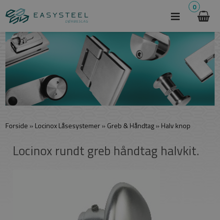
0
Forside
»
Locinox Låsesystemer
»
Greb & Håndtag
»
Halv knop
Locinox rundt greb håndtag halvkit.