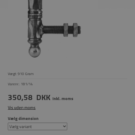
Vægt:
910
Gram
Varenr.:
181/14
350,58
DKK
Inkl. moms
Vis uden moms
Vælg dimension