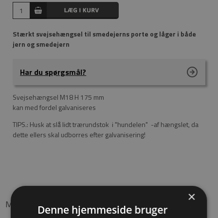
Stærkt svejsehængsel til smedejerns porte og låger i både
jern og smedejern
Har du spørgsmål?
Svejsehængsel M18 H 175 mm
kan med fordel galvaniseres
TIPS.: Husk at slå lidt trærundstok i "hundelen" -af hængslet, da
dette ellers skal udborres efter galvanisering!
×
Måske er du også interesseret i følgende produkter
Denne hjemmeside bruger