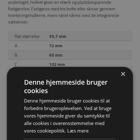
underlaget, hvilket giver en stærk og pladsbesparende
fastgørelse. Fastgøres med tre bolte eller skruer gennem
monteringshullerne, mens røret sikres med de integrerede
sætskruer.
Rør størrelse
33,7 mm
A
72 mm
B
63 mm
C
102 mm
×
D
76 mm
Denne hjemmeside bruger
E
28 mm
cookies
F
88 mm
Denne hjemmeside bruger cookies til at
DIA
11 mm
forbedre brugeroplevelsen. Ved at bruge
vores hjemmeside giver du samtykke til
alle cookies i overensstemmelse med
Download tegning
vores cookiepolitik.
Læs mere