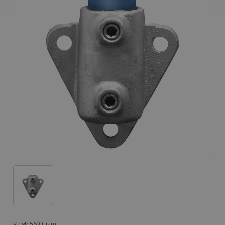
Vægt:
560
Gram