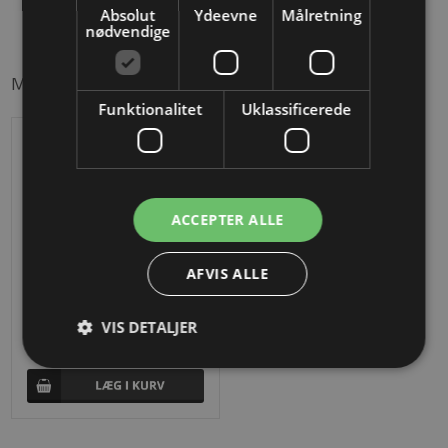
Absolut
Ydeevne
Målretning
nødvendige
Måske er du også interesseret i følgende produkter
Funktionalitet
Uklassificerede
ACCEPTER ALLE
AFVIS ALLE
VIS DETALJER
Afstandsholder, Ø34
DKK 69,26