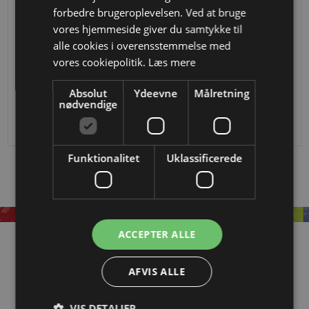
forbedre brugeroplevelsen. Ved at bruge
vores hjemmeside giver du samtykke til
alle cookies i overensstemmelse med
vores cookiepolitik.
Læs mere
Baluster i smedejern
Baluster i smedejern
Absolut
Ydeevne
Målretning
DKK 237,73
DKK 245,81
nødvendige
Funktionalitet
Uklassificerede
ACCEPTER ALLE
Information
AFVIS ALLE
OM EASYSTEEL
KATALOGER
VIS DETALJER