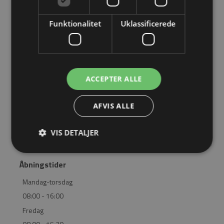
OM EASYSTEEL
Funktionalitet
Uklassificerede
KATALOGER
BLIV FORHANDLER
ACCEPTER ALLE
LOGIN
AFVIS ALLE
KONTAKT
BRUG FOR HJÆLP? RING 4362 2563
VIS DETALJER
Åbningstider
Mandag-torsdag
08:00 - 16:00
Fredag