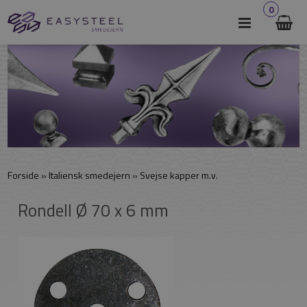
0
Forside
»
Italiensk smedejern
»
Svejse kapper m.v.
Rondell Ø 70 x 6 mm