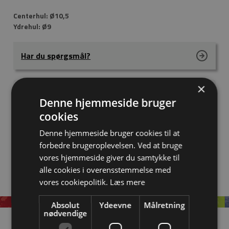
Centerhul: Ø10,5
Ydrehul: Ø9
Har du spørgsmål?
×
HoleDim
10,5 mm
Denne hjemmeside bruger
Materiel
Stål 37
cookies
Denne hjemmeside bruger cookies til at
Download tegning
forbedre brugeroplevelsen. Ved at bruge
vores hjemmeside giver du samtykke til
alle cookies i overensstemmelse med
vores cookiepolitik.
Læs mere
Absolut
Ydeevne
Målretning
nødvendige
Information