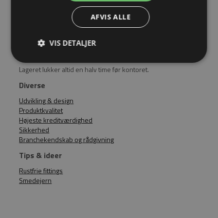
Mandag-torsdag
AFVIS ALLE
08:00 - 16:00
Fredag
VIS DETALJER
08:00 - 15:30
Lageret lukker altid en halv time før kontoret.
Diverse
Udvikling & design
Produktkvalitet
Højeste kreditværdighed
Sikkerhed
Branchekendskab og rådgivning
Tips & ideer
Rustfrie fittings
Smedejern