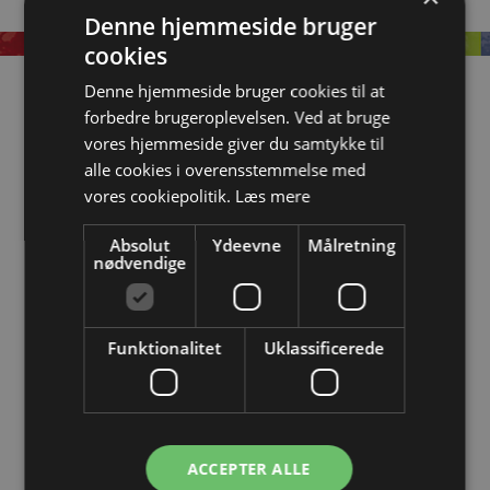
Denne hjemmeside bruger
cookies
Denne hjemmeside bruger cookies til at
Information
forbedre brugeroplevelsen. Ved at bruge
OM EASYSTEEL
vores hjemmeside giver du samtykke til
alle cookies i overensstemmelse med
KATALOGER
vores cookiepolitik.
Læs mere
BLIV FORHANDLER
Absolut
Ydeevne
Målretning
nødvendige
LOGIN
KONTAKT
Funktionalitet
Uklassificerede
BRUG FOR HJÆLP? RING 4362 2563
Åbningstider
ACCEPTER ALLE