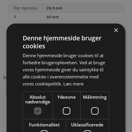
Rør størrelse
26,9 mm
A
40 mm
×
Denne hjemmeside bruger
Download tegning
cookies
Denne hjemmeside bruger cookies til at
forbedre brugeroplevelsen. Ved at bruge
vores hjemmeside giver du samtykke til
Måske er du også interesseret i følgende produkter
alle cookies i overensstemmelse med
vores cookiepolitik.
Læs mere
Absolut
Ydeevne
Målretning
nødvendige
Funktionalitet
Uklassificerede