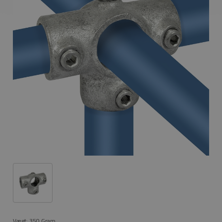
Vægt:
350
Gram