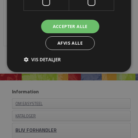
4-vejs kryds, Ø27
Fra
DKK 114,49
ACCEPTER ALLE
AFVIS ALLE
VIS DETALJER
Information
OM EASYSTEEL
KATALOGER
BLIV FORHANDLER