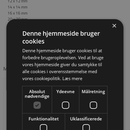
12 x 12 mm
14 x 14 mm
16 x 16 mm
20 x 20 mm
×
24 x 24 mm
30 x 30 mm
Denne hjemmeside bruger
cookies
Denne hjemmeside bruger cookies til at
forbedre brugeroplevelsen. Ved at bruge
vores hjemmeside giver du samtykke til
Måske er du også interesseret i følgende produkter
alle cookies i overensstemmelse med
vores cookiepolitik.
Læs mere
Absolut
Ydeevne
Målretning
nødvendige
Funktionalitet
Uklassificerede