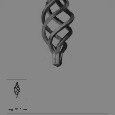
Vægt:
50
Gram