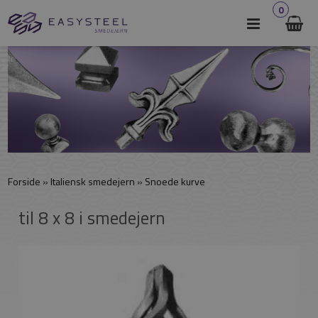
0
Forside
»
Italiensk smedejern
»
Snoede kurve
til 8 x 8 i smedejern