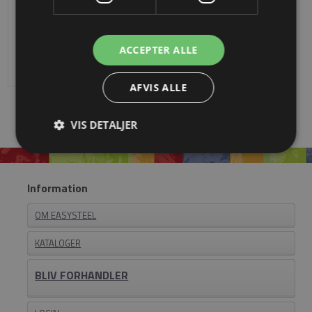
12 x 12 mm 40 x 125 mm i smedejern
DKK 31,39
ACCEPTER ALLE
AFVIS ALLE
VIS DETALJER
Information
OM EASYSTEEL
KATALOGER
BLIV FORHANDLER