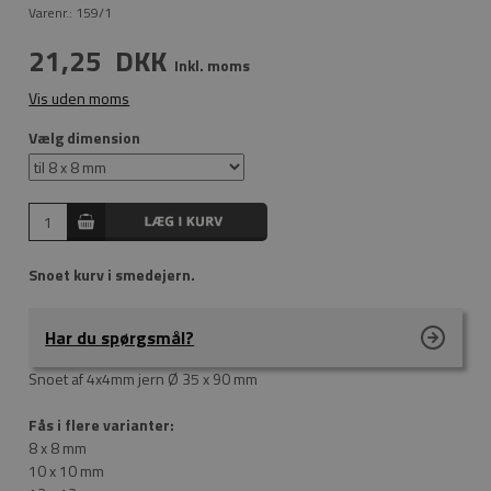
Varenr.:
159/1
21,25
DKK
Inkl. moms
Vis uden moms
Vælg dimension
Snoet kurv i smedejern.
Har du spørgsmål?
Snoet af 4x4mm jern Ø 35 x 90 mm
Fås i flere varianter:
8 x 8 mm
10 x 10 mm