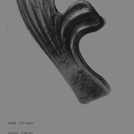
Vægt:
120
Gram
Varenr.:
136/10