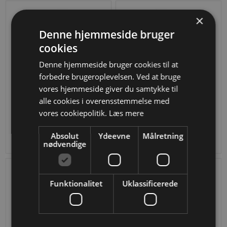
×
Denne hjemmeside bruger
cookies
Denne hjemmeside bruger cookies til at
forbedre brugeroplevelsen. Ved at bruge
vores hjemmeside giver du samtykke til
alle cookies i overensstemmelse med
40 x 110 x 3 mm i smedejern
70 x 160 x 3 mm i smedejern
vores cookiepolitik.
Læs mere
DKK 15,71
DKK 38,81
Absolut
Ydeevne
Målretning
nødvendige
Funktionalitet
Uklassificerede