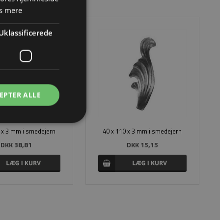
s mere
Uklassificerede
EPTER ALLE
0 x 3 mm i smedejern
40 x 110 x 3 mm i smedejern
DKK 38,81
DKK 15,15