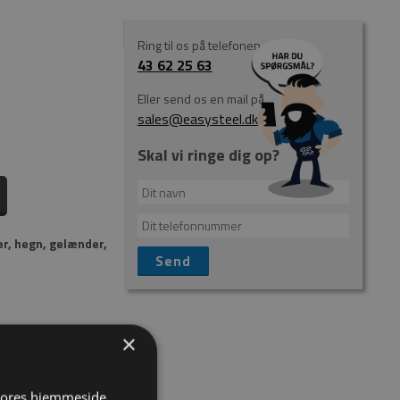
Ring til os på telefonen
43 62 25 63
Eller send os en mail på
sales@easysteel.dk
Skal vi ringe dig op?
er, hegn, gelænder,
×
 vores hjemmeside