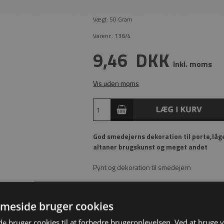
Vægt:
50
Gram
Varenr.:
136/4
9,46
DKK
Inkl. moms
Vis uden moms
God smedejerns dekoration til porte,låg
altaner brugskunst og meget andet
Pynt og dekoration til smedejern
meside bruger cookies
 bruger cookies til at forbedre brugeroplevelsen. Ved at bruge