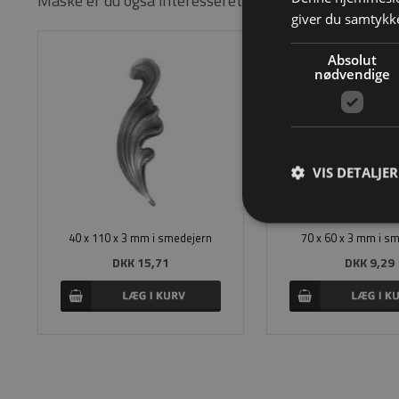
Måske er du også interesseret i følgende produkter
giver du samtykke
Absolut
nødvendige
VIS DETALJER
40 x 110 x 3 mm i smedejern
70 x 60 x 3 mm i s
DKK 15,71
DKK 9,29