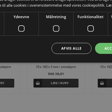
 til alle cookies i overensstemmelse med vores cookiepolitik.
Læ
Ydeevne
Målretning
Funktionalitet
AFVIS ALLE
ACC
medejern
70 x 160 x 3 mm i smedejern
70 x 16
DKK 38,81