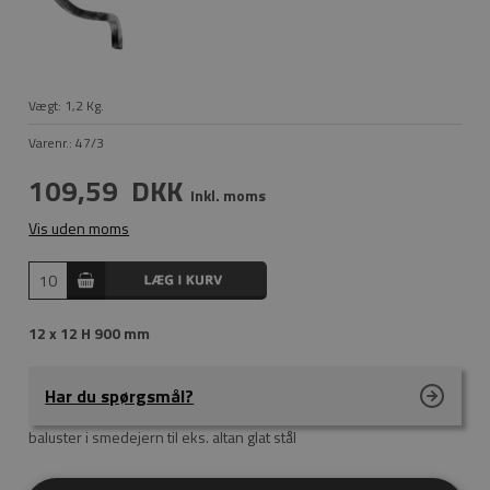
Vægt:
1,2
Kg.
Varenr.:
47/3
109,59
DKK
Inkl. moms
Vis uden moms
12 x 12 H 900 mm
Har du spørgsmål?
baluster i smedejern til eks. altan glat stål