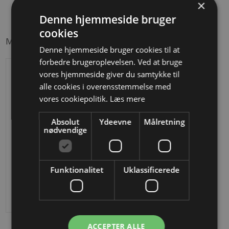
×
Denne hjemmeside bruger
cookies
Måske er du også interesseret i følgende produkter
Denne hjemmeside bruger cookies til at
forbedre brugeroplevelsen. Ved at bruge
vores hjemmeside giver du samtykke til
alle cookies i overensstemmelse med
vores cookiepolitik.
Læs mere
Absolut
Ydeevne
Målretning
nødvendige
Baluster i smedejern
Funktionalitet
Uklassificerede
DKK 137,68
ACCEPTER ALLE