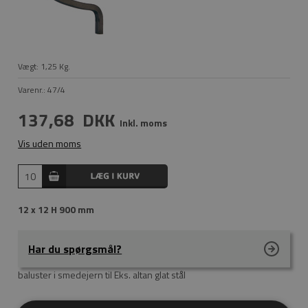
Vægt:
1,25
Kg.
Varenr.:
47/4
137,68
DKK
Inkl. moms
Vis uden moms
12 x 12 H 900 mm
Har du spørgsmål?
baluster i smedejern til Eks. altan glat stål