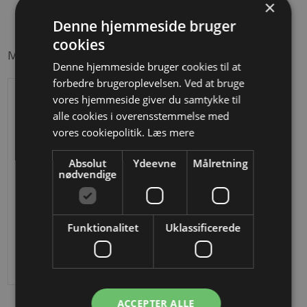
×
Denne hjemmeside bruger
cookies
Måske er du også interesseret i følgende produkter
Denne hjemmeside bruger cookies til at
forbedre brugeroplevelsen. Ved at bruge
vores hjemmeside giver du samtykke til
alle cookies i overensstemmelse med
vores cookiepolitik.
Læs mere
Absolut
Ydeevne
Målretning
nødvendige
Baluster i smedejern
Funktionalitet
Uklassificerede
DKK 109,59
ACCEPTER ALLE